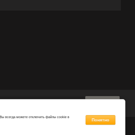
Отправить
 Вы всегда можете отключить файлы cookie в
Понятно
Создать сайт
в Мегагрупп.ру