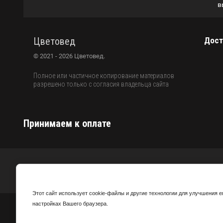
в
Цветовед
Дост
© 2021 - 2026 Цветовед.
Полное или частичное копирование материалов
разрешено только с согласия владельца сайта
Принимаем к оплате
Присоединяйтесь к нам в соцсетях
Этот сайт использует cookie-файлы и другие технологии для улучшения 
настройках Вашего браузера.