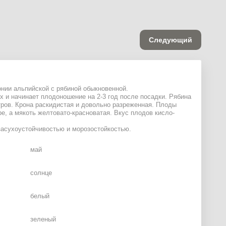
Следующий
онии альпийской с рябиной обыкновенной.
х и начинает плодоношение на 2-3 год после посадки. Рябина
етров. Крона раскидистая и довольно разреженная. Плоды
ре, а мякоть желтовато-красноватая. Вкус плодов кисло-
засухоустойчивостью и морозостойкостью.
май
солнце
белый
зеленый