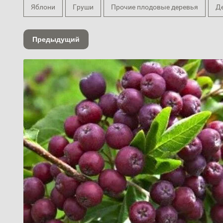
Яблони
Груши
Прочие плодовые деревья
Д
Предыдущий