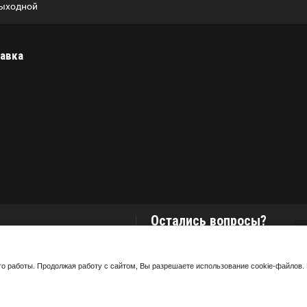
ыходной
авка
Остались вопросы?
оставьте номер и мы свяжемся с
вами в ближайшее время
его работы. Продолжая работу с сайтом, Вы разрешаете использование cookie-файлов.