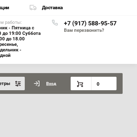
кции
Доставка
м работы:
+7 (917) 588-95-57
ник - Пятница с
Вам перезвонить?
0 до 19:00 Суббота
.00 до 18.00
ресенье,
дельник -
дной
етры
Вход
0