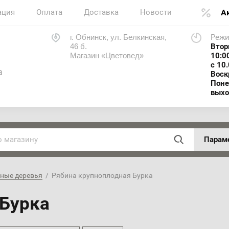
ация
Оплата
Доставка
Новости
А
г. Обнинск, ул. Белкинская,
Режи
46 б.
Втор
Магазин «Цветовед»
10:0
с 10
а
Воск
Поне
выхо
Парам
ные деревья
  /  Рябина крупноплодная Бурка
 Бурка